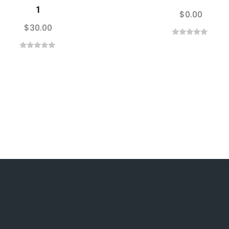
1
$
0.00
$
30.00
0
out
0
of
out
5
of
5