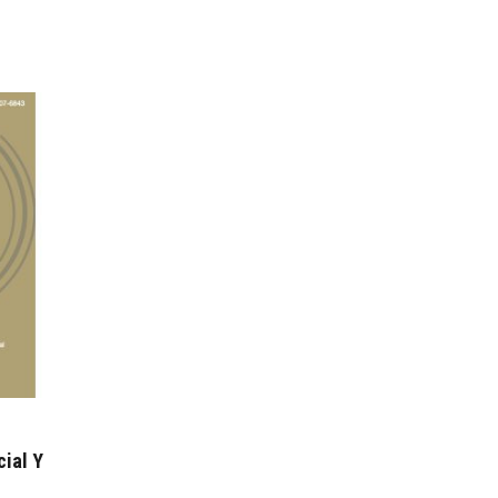
cial Y
I