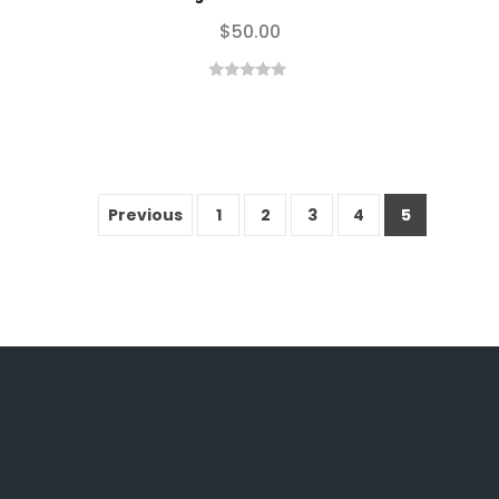
$
50.00
0
out
of
5
Previous
1
2
3
4
5