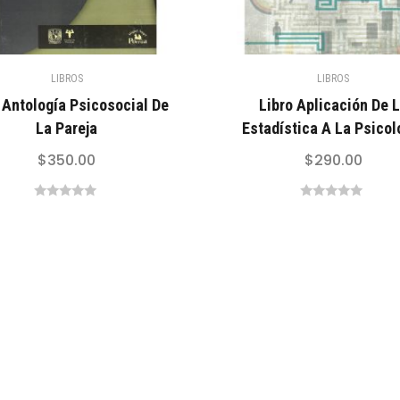
LIBROS
LIBROS
 Antología Psicosocial De
Libro Aplicación De 
La Pareja
Estadística A La Psicol
$
350.00
$
290.00
0
0
out
out
of
of
5
5