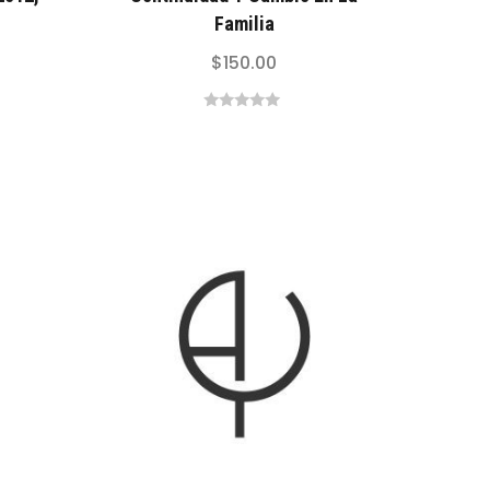
Familia
$
150.00
0
out
of
5