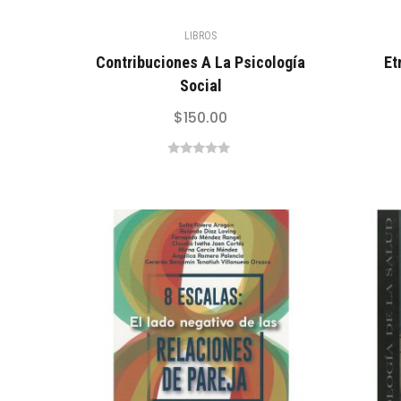
LIBROS
Contribuciones A La Psicología
Et
Social
$
150.00
0
out
of
5