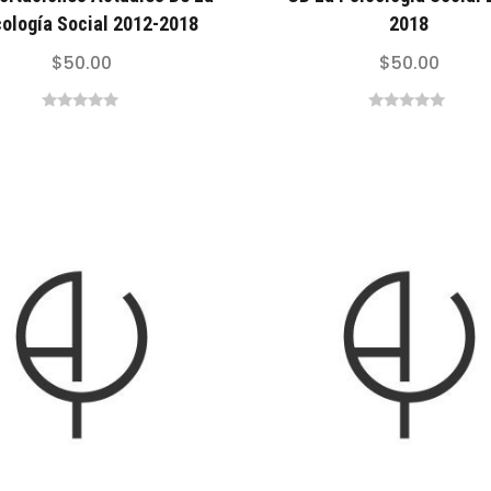
cología Social 2012-2018
2018
$
50.00
$
50.00
0
0
out
out
of
of
5
5