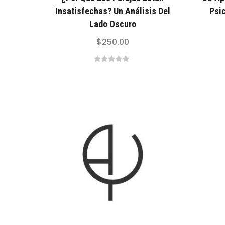
Insatisfechas? Un Análisis Del
Psi
Lado Oscuro
$
250.00
0
out
of
5