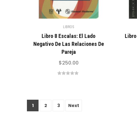
LIBROS
Libro 8 Escalas: El Lado
Libro
Negativo De Las Relaciones De
Pareja
$
250.00
0
out
of
5
1
2
3
Next