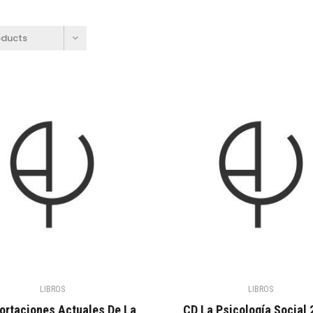
oducts
LIBROS
LIBROS
ortaciones Actuales De La
CD La Psicología Social 