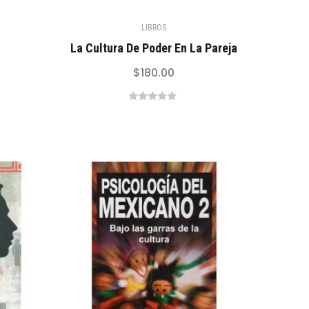
LIBROS
La Cultura De Poder En La Pareja
$
180.00
0
out
of
5