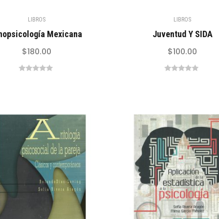
LIBROS
LIBROS
nopsicología Mexicana
Juventud Y SIDA
$
180.00
$
100.00
0
0
out
out
of
of
5
5