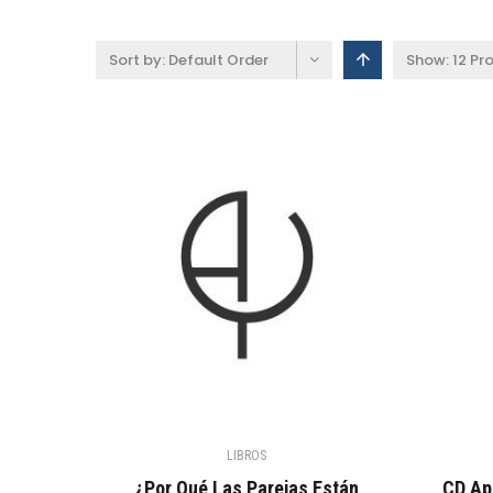
Sort by:
Default Order
Show:
12 Pr
LIBROS
¿Por Qué Las Parejas Están
CD Ap