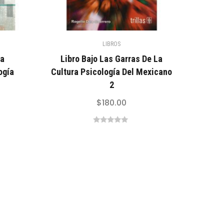
LIBROS
La
Libro Bajo Las Garras De La
ogía
Cultura Psicología Del Mexicano
2
$
180.00
0
out
of
5