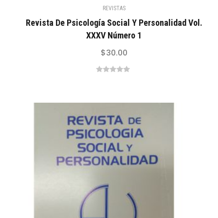
REVISTAS
Revista De Psicología Social Y Personalidad Vol.
XXXV Número 1
$
30.00
0
out
of
5