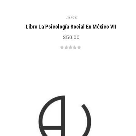
LIBROS
Libro La Psicología Social En México VII
$
50.00
0
out
of
5