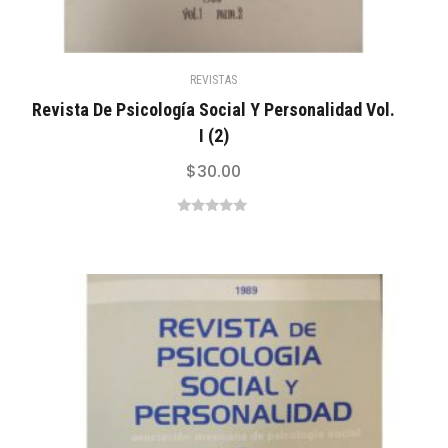
REVISTAS
Revista De Psicología Social Y Personalidad Vol.
I (2)
$
30.00
0
out
of
5