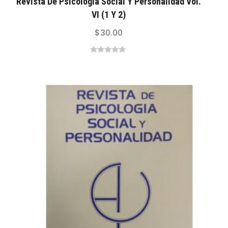
Revista De Psicología Social Y Personalidad Vol.
VI (1 Y 2)
$
30.00
0
out
of
5