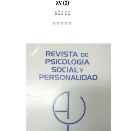
XV (2)
$
30.00
0
out
of
5