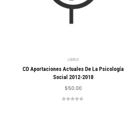
LIBROS
CD Aportaciones Actuales De La Psicología
Social 2012-2018
$
50.00
0
out
of
5