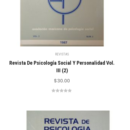
REVISTAS
Revista De Psicología Social Y Personalidad Vol.
III (2)
$
30.00
0
out
of
5