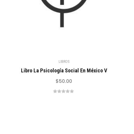
LIBROS
Libro La Psicología Social En México V
$
50.00
0
out
of
5