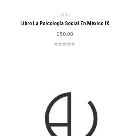
LIBROS
Libro La Psicología Social En México IX
$
50.00
0
out
of
5