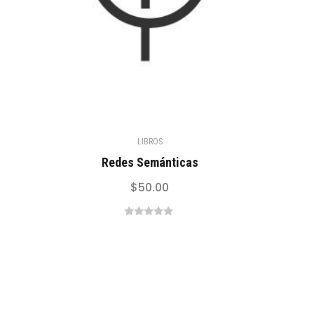
LIBROS
Redes Semánticas
$
50.00
0
out
of
5