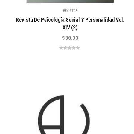
REVISTAS
Revista De Psicología Social Y Personalidad Vol.
XIV (2)
$
30.00
0
out
of
5