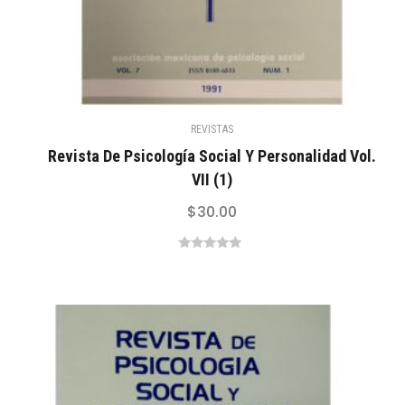
REVISTAS
Revista De Psicología Social Y Personalidad Vol.
VII (1)
$
30.00
0
out
of
5