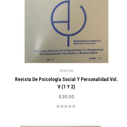
REVISTAS
Revista De Psicología Social Y Personalidad Vol.
V (1 Y 2)
$
30.00
0
out
of
5