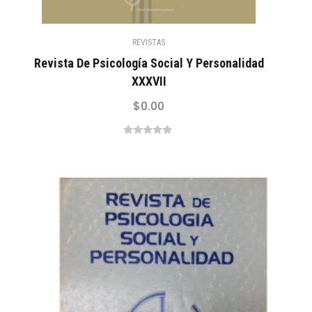
REVISTAS
Revista De Psicología Social Y Personalidad
XXXVII
$
0.00
0
out
of
5