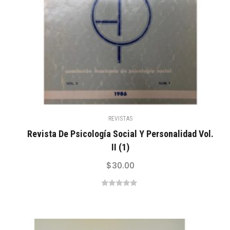
REVISTAS
Revista De Psicología Social Y Personalidad Vol.
II (1)
$
30.00
0
out
of
5