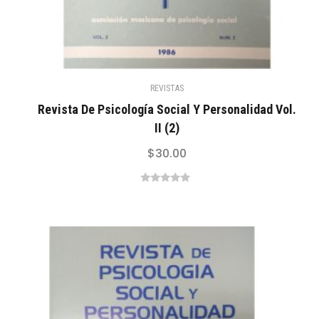
REVISTAS
Revista De Psicología Social Y Personalidad Vol.
II (2)
$
30.00
0
out
of
5