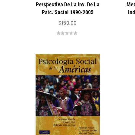
Perspectiva De La Inv. De La
Med
Psic. Social 1990-2005
Ind
$
150.00
0
out
of
5