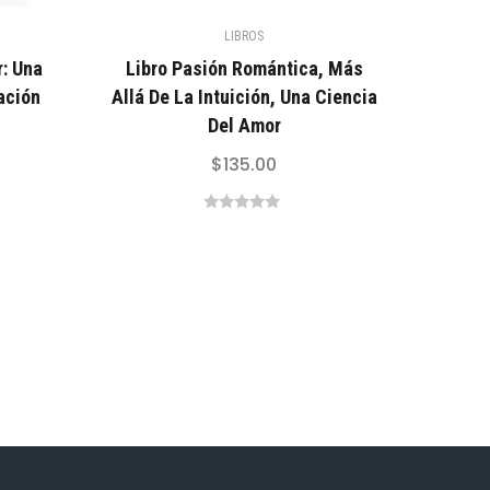
LIBROS
r: Una
Libro Pasión Romántica, Más
ación
Allá De La Intuición, Una Ciencia
Del Amor
$
135.00
0
out
of
5