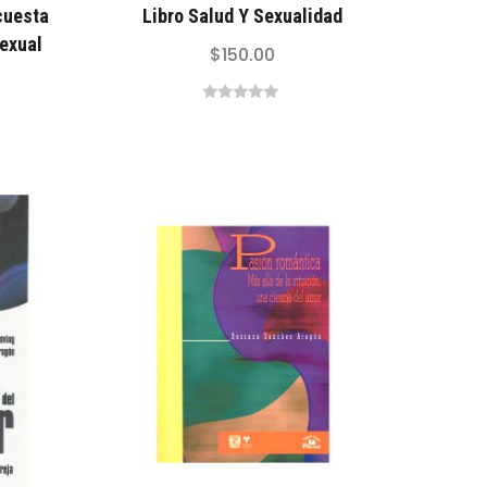
cuesta
Libro Salud Y Sexualidad
Sexual
$
150.00
0
out
of
5