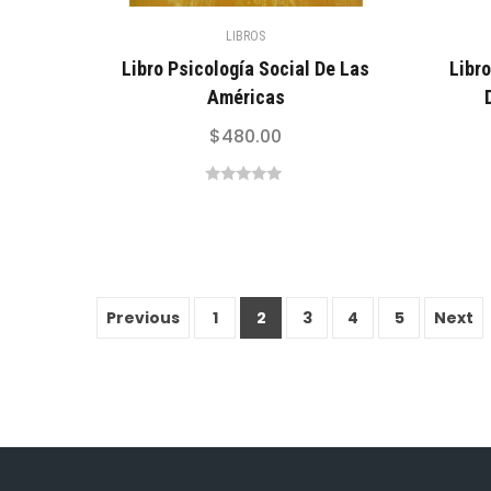
LIBROS
Libro Psicología Social De Las
Libr
Américas
$
480.00
0
out
of
5
Previous
1
2
3
4
5
Next