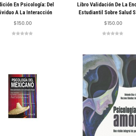
ición En Psicología: Del
Libro Validación De La En
ividuo A La Interacción
Estudiantil Sobre Salud 
$
150.00
$
150.00
0
0
out
out
of
of
5
5