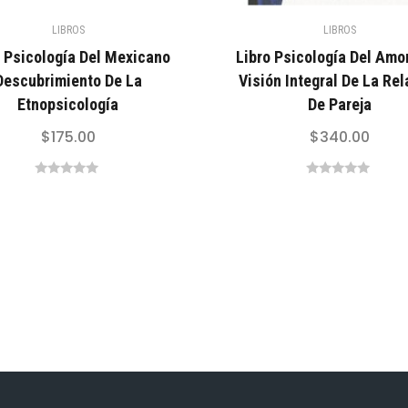
LIBROS
LIBROS
o Psicología Del Mexicano
Libro Psicología Del Amo
Descubrimiento De La
Visión Integral De La Rel
Etnopsicología
De Pareja
$
175.00
$
340.00
0
0
out
out
of
of
5
5