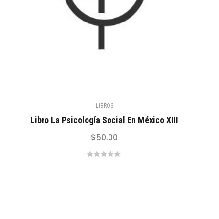
LIBROS
Libro La Psicología Social En México XIII
$
50.00
0
out
of
5