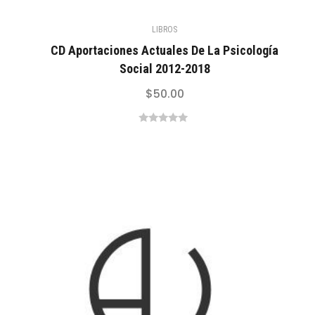
LIBROS
CD Aportaciones Actuales De La Psicología
Social 2012-2018
$
50.00
0
out
of
5