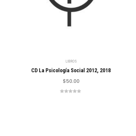
LIBROS
CD La Psicología Social 2012, 2018
$
50.00
0
out
of
5