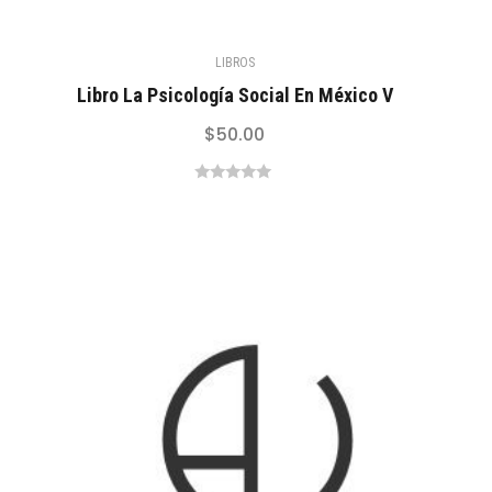
LIBROS
Libro La Psicología Social En México V
$
50.00
0
out
of
5