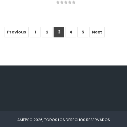
0
out
of
5
Previous
1
2
3
4
5
Next
AMEPSO 2026, TODOS LOS DERECHOS RESERVADOS