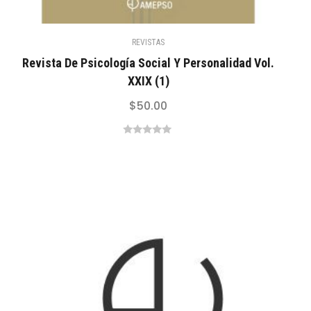
REVISTAS
Revista De Psicología Social Y Personalidad Vol.
XXIX (1)
$
50.00
0
out
of
5