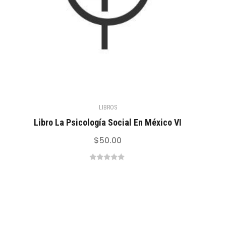
LIBROS
Libro La Psicología Social En México VI
$
50.00
0
out
of
5