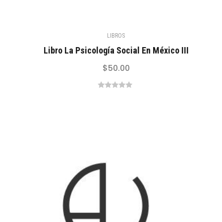
LIBROS
Libro La Psicología Social En México III
$
50.00
0
out
of
5