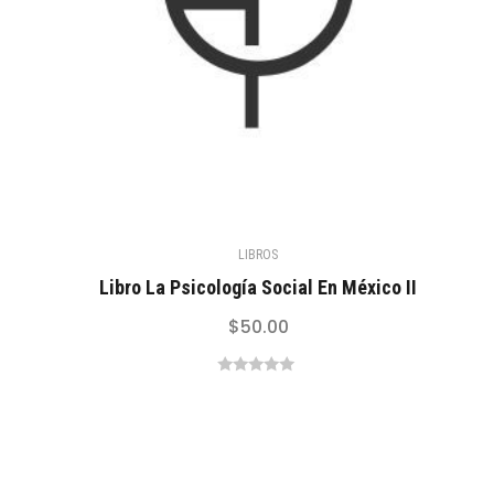
LIBROS
Libro La Psicología Social En México II
$
50.00
0
out
of
5