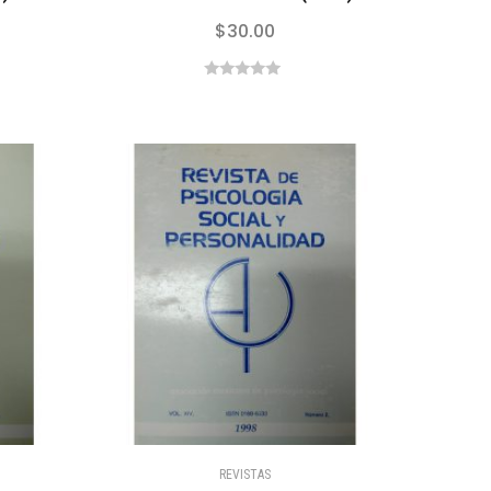
$
30.00
0
out
of
5
REVISTAS