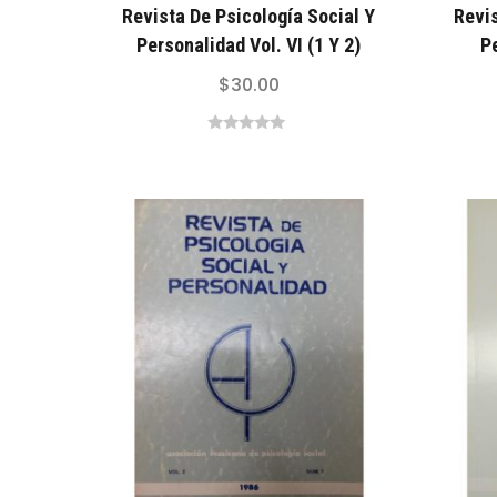
Revista De Psicología Social Y
Revis
Personalidad Vol. VI (1 Y 2)
Pe
$
30.00
0
out
of
5