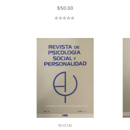
$
50.00
0
out
of
5
REVISTAS