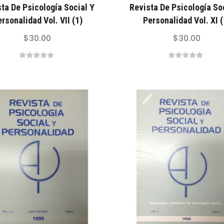
ta De Psicología Social Y
Revista De Psicología So
rsonalidad Vol. VII (1)
Personalidad Vol. XI (
$
30.00
$
30.00
0
0
out
out
of
of
5
5