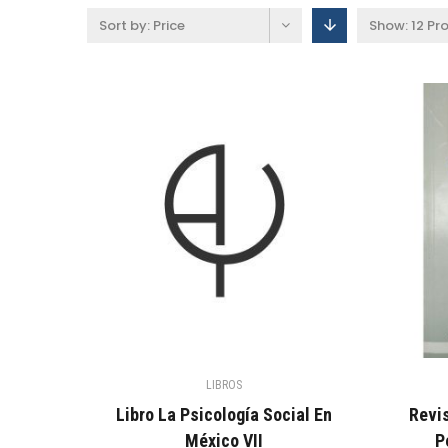
Sort by:
Price
Show:
12 Pr
LIBROS
Libro La Psicología Social En
Revis
México VII
P