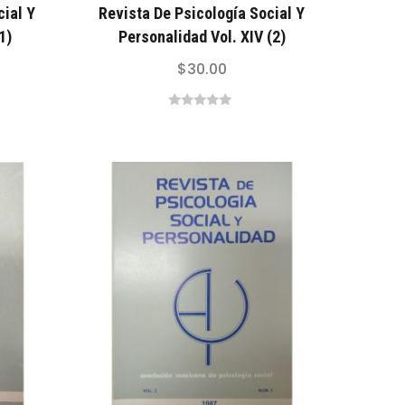
cial Y
Revista De Psicología Social Y
1)
Personalidad Vol. XIV (2)
$
30.00
0
out
of
5