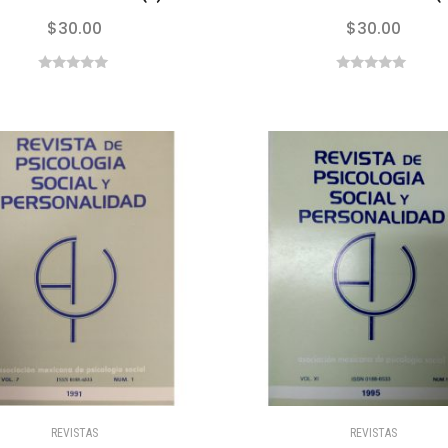
$
30.00
$
30.00
0
0
out
out
of
of
5
5
REVISTAS
REVISTAS