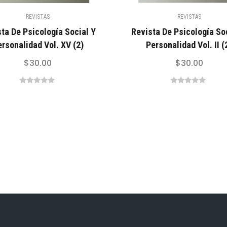
REVISTAS
REVISTAS
ta De Psicología Social Y
Revista De Psicología So
rsonalidad Vol. XV (2)
Personalidad Vol. II (
$
30.00
$
30.00
0
0
out
out
of
of
5
5