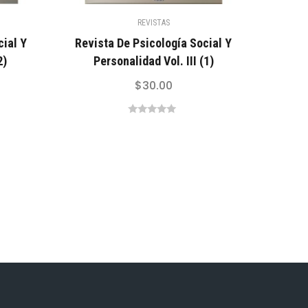
REVISTAS
cial Y
Revista De Psicología Social Y
2)
Personalidad Vol. III (1)
$
30.00
0
out
of
5