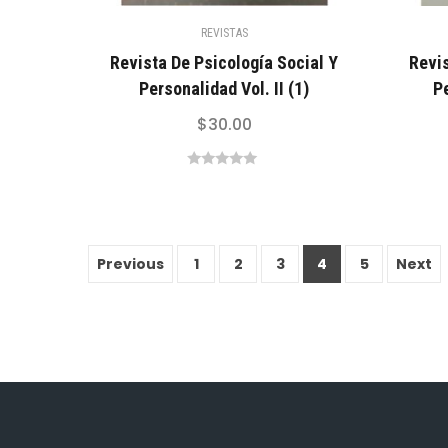
REVISTAS
Revista De Psicología Social Y
Revis
Personalidad Vol. II (1)
Pe
$
30.00
0
out
of
5
Previous
1
2
3
4
5
Next