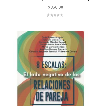
$
350.00
0
out
of
5