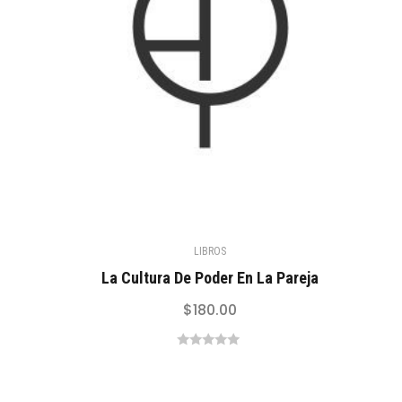
LIBROS
La Cultura De Poder En La Pareja
$
180.00
0
out
of
5