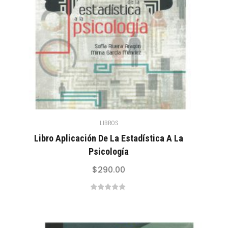
LIBROS
Libro Aplicación De La Estadística A La
Psicología
$
290.00
0
out
of
5