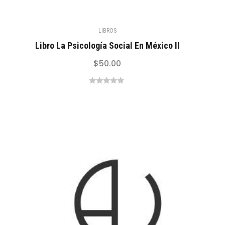
LIBROS
Libro La Psicología Social En México II
$
50.00
0
out
of
5