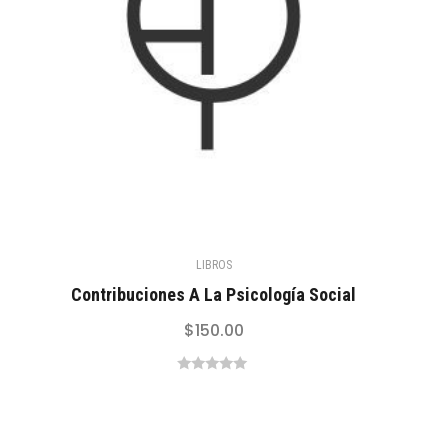
LIBROS
Contribuciones A La Psicología Social
$
150.00
0
out
of
5