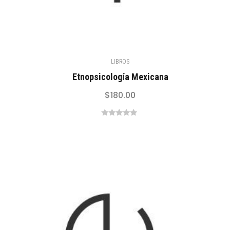
LIBROS
Etnopsicología Mexicana
$
180.00
0
out
of
5