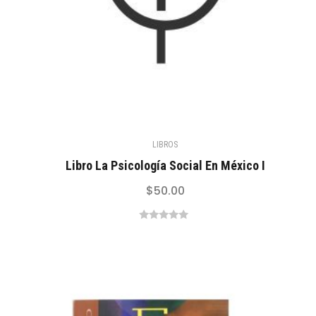
LIBROS
Libro La Psicología Social En México I
$
50.00
0
out
of
5