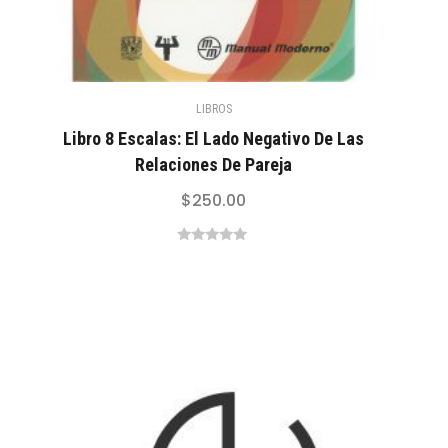
LIBROS
Libro 8 Escalas: El Lado Negativo De Las
Relaciones De Pareja
$
250.00
0
out
of
5