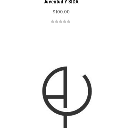
Juventud Y SIDA
$
100.00
0
out
of
5