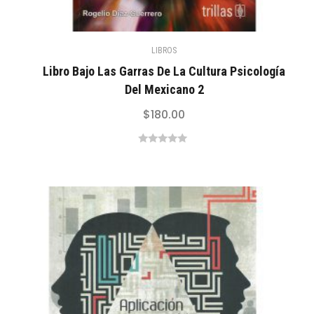
LIBROS
Libro Bajo Las Garras De La Cultura Psicología
Del Mexicano 2
$
180.00
0
out
of
5