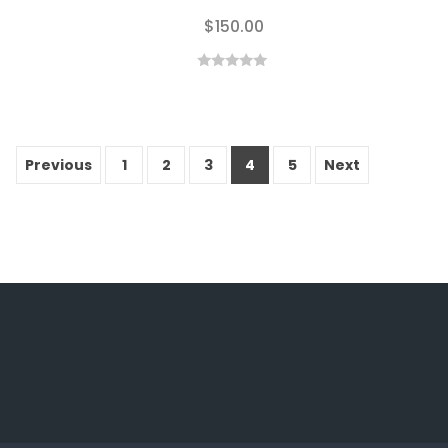
$
150.00
0
out
of
5
Previous
1
2
3
4
5
Next